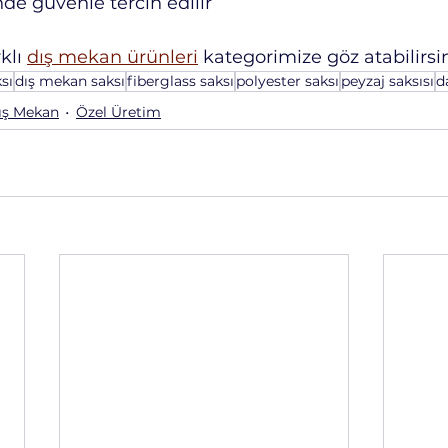
nde güvenle tercih edilir
klı 
dış mekan ürünleri
 kategorimize göz atabilirsin
ksı
dış mekan saksı
fiberglass saksı
polyester saksı
peyzaj saksısı
d
ış Mekan
Özel Üretim