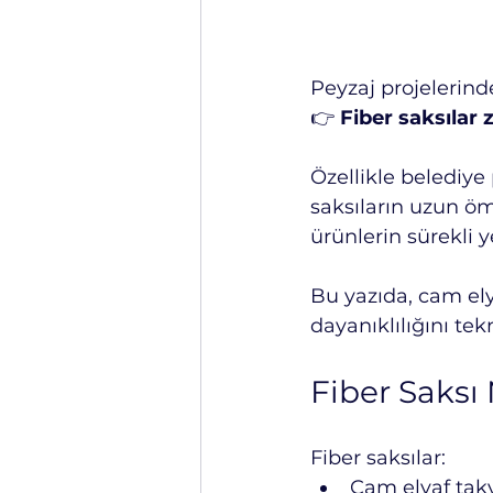
Peyzaj projelerinde
👉 
Fiber saksılar
Özellikle belediye 
saksıların uzun ö
ürünlerin sürekli 
Bu yazıda, cam elya
dayanıklılığını tek
Fiber Saksı
Fiber saksılar:
Cam elyaf takv