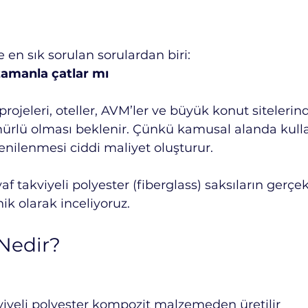
 en sık sorulan sorulardan biri:
 zamanla çatlar mı
projeleri, oteller, AVM’ler ve büyük konut sitelerin
mürlü olması beklenir. Çünkü kamusal alanda kulla
yenilenmesi ciddi maliyet oluşturur.
f takviyeli polyester (fiberglass) saksıların gerçek
nik olarak inceliyoruz.
 Nedir?
iyeli polyester kompozit malzemeden üretilir