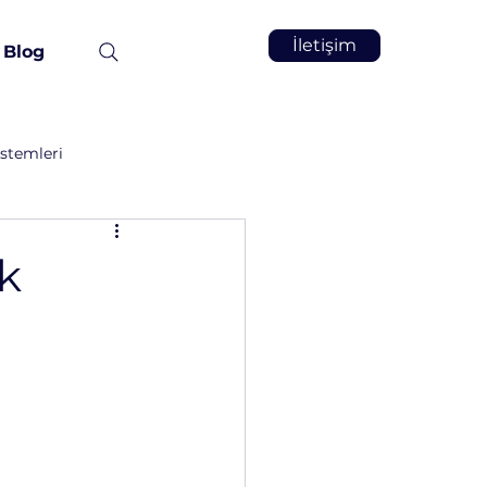
İletişim
Blog
stemleri
Vakum İnfüzyon
Kimya
ek