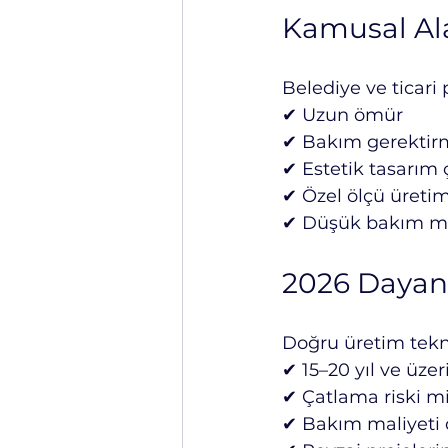
Kamusal Ala
Belediye ve ticari 
✔ Uzun ömür
✔ Bakım gerekti
✔ Estetik tasarım çe
✔ Özel ölçü üreti
✔ Düşük bakım ma
2026 Dayanı
Doğru üretim teknol
✔ 15–20 yıl ve üze
✔ Çatlama riski 
✔ Bakım maliyeti