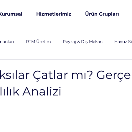
Kurumsal
Hizmetlerimiz
Ürün Grupları
manları
RTM Üretim
Peyzaj & Dış Mekan
Havuz Si
& Altyapı
Özel Üretim
Otomotiv
Endüstriyel
ksılar Çatlar mı? Gerç
ılık Analizi
arım ve Hayvancılık
Savunma Sanayi
Enerji Sektörü