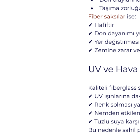
Taşıma zorluğu
Fiber saksılar
 ise:
✔ Hafiftir
✔ Don dayanımı y
✔ Yer değiştirmesi
✔ Zemine zarar v
UV ve Hava 
Kaliteli fiberglass 
✔ UV ışınlarına da
✔ Renk solması 
✔ Nemden etkile
✔ Tuzlu suya karşı 
Bu nedenle sahil p