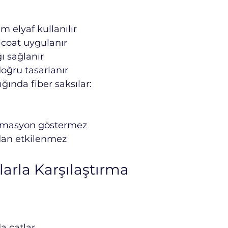
 elyaf kullanılır
lcoat uygulanır
ğı sağlanır
oğru tasarlanır
ğında fiber saksılar:
rmasyon göstermez
dan etkilenmez
larla Karşılaştırma
a çatlar