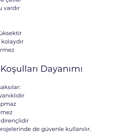
 vardır
üksektir
 kolaydır
ermez
Koşulları Dayanımı
saksılar:
yanıklıdır
yapmaz
nmez
dirençlidir
rojelerinde de güvenle kullanılır.