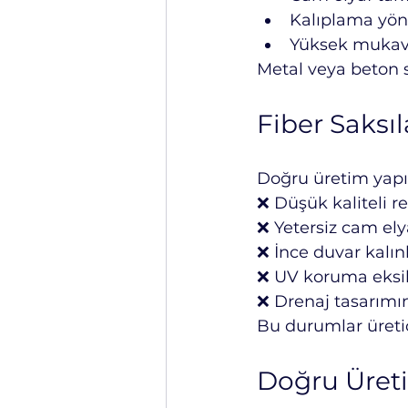
Kalıplama yönte
Yüksek mukavem
Metal veya beton sa
Fiber Saksı
Doğru üretim yapıl
❌ Düşük kaliteli r
❌ Yetersiz cam el
❌ İnce duvar kalınl
❌ UV koruma eksik
❌ Drenaj tasarımın
Bu durumlar üretic
Doğru Üreti