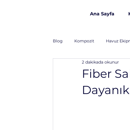
Ana Sayfa
est 1986
Blog
Kompozit
Havuz Ekip
2 dakikada okunur
Havuz Kimyasalları
İnşaat 
Fiber Sa
Dayanıkl
Lojistik
Gıda Sanayi
T