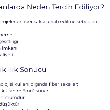
nlarda Neden Tercih Ediliyor?
projelerde fiber saksı tercih edilme sebepleri:
rmeme
şitliliği
m imkanı
liyeti
klılık Sonucu
ojisi kullanıldığında fiber saksılar:
ri kullanım ömrü sunar
minimumdur
 düşüktür