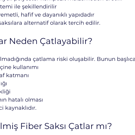
mi ile şekillendirilir
etli, hafif ve dayanıklı yapıdadır
ksılara alternatif olarak tercih edilir.
lar Neden Çatlayabilir?
madığında çatlama riski oluşabilir. Bunun başlıca
eçine kullanımı
yaf katmanı
ığı
liği
ın hatalı olması
i kaynaklıdır.
lmiş Fiber Saksı Çatlar mı?