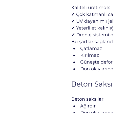
Kaliteli üretimde:
✔ Çok katmanlı cam
✔ UV dayanımlı je
✔ Yeterli et kalınlı
✔ Drenaj sistemi d
Bu şartlar sağlandı
Çatlamaz
Kırılmaz
Güneşte defo
Don olayların
Beton Saksı
Beton saksılar:
Ağırdır
Don olaylarınd