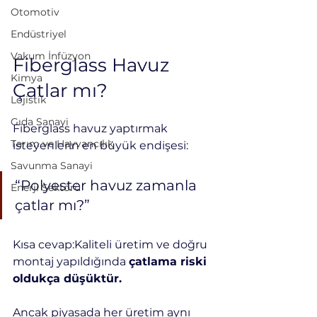
Otomotiv
Endüstriyel
Vakum İnfüzyon
Fiberglass Havuz 
Kimya
Çatlar mı?
Lojistik
Gıda Sanayi
Fiberglass havuz yaptırmak 
Tarım ve Hayvancılık
isteyenlerin en büyük endişesi:
Savunma Sanayi
“Polyester havuz zamanla 
Enerji Sektörü
çatlar mı?”
Kısa cevap:Kaliteli üretim ve doğru 
montaj yapıldığında 
çatlama riski 
oldukça düşüktür.
Ancak piyasada her üretim aynı 