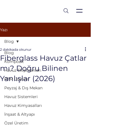
est 1986
Yazı
Blog
2 dakikada okunur
Blog
Fiberglass Havuz Çatlar
Kompozit
mı? Doğru Bilinen
Havuz Ekipmanları
Yanlışlar (2026)
RTM Üretim
Peyzaj & Dış Mekan
Havuz Sistemleri
Havuz Kimyasalları
İnşaat & Altyapı
Özel Üretim