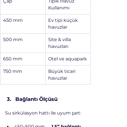
Çap
Tipik Havuz 
Kullanımı
450 mm
Ev tipi küçük 
havuzlar
500 mm
Site & villa 
havuzları
650 mm
Otel ve aquapark
750 mm
Büyük ticari 
havuzlar
Bağlantı Ölçüsü
Su sirkülasyon hattı ile uyum şart:
450–500 mm → 
1.5” bağlantı