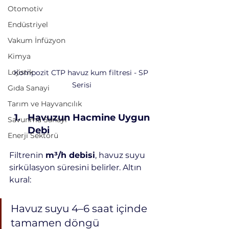
Otomotiv
Endüstriyel
Vakum İnfüzyon
Kimya
Lojistik
Kompozit CTP havuz kum filtresi - SP 
Serisi
Gıda Sanayi
Tarım ve Hayvancılık
Havuzun Hacmine Uygun 
Savunma Sanayi
Debi
Enerji Sektörü
Filtrenin 
m³/h debisi
, havuz suyu 
sirkülasyon süresini belirler. Altın 
kural:
Havuz suyu 4–6 saat içinde 
tamamen döngü 