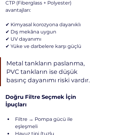
CTP (Fiberglass + Polyester) 
avantajları:
✔ Kimyasal korozyona dayanıklı
✔ Dış mekâna uygun
✔ UV dayanımı
✔ Yüke ve darbelere karşı güçlü
Metal tankların paslanma, 
PVC tankların ise düşük 
basınç dayanımı riski vardır.
Doğru Filtre Seçmek İçin 
İpuçları
Filtre → Pompa gücü ile 
eşleşmeli
Havuz tipi (tuzlu 