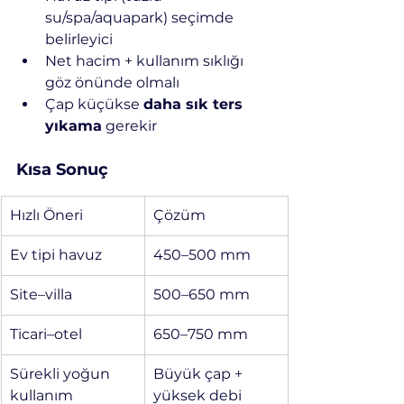
su/spa/aquapark) seçimde 
belirleyici
Net hacim + kullanım sıklığı 
göz önünde olmalı
Çap küçükse 
daha sık ters 
yıkama
 gerekir
Kısa Sonuç
Hızlı Öneri
Çözüm
Ev tipi havuz
450–500 mm
Site–villa
500–650 mm
Ticari–otel
650–750 mm
Sürekli yoğun 
Büyük çap + 
kullanım
yüksek debi