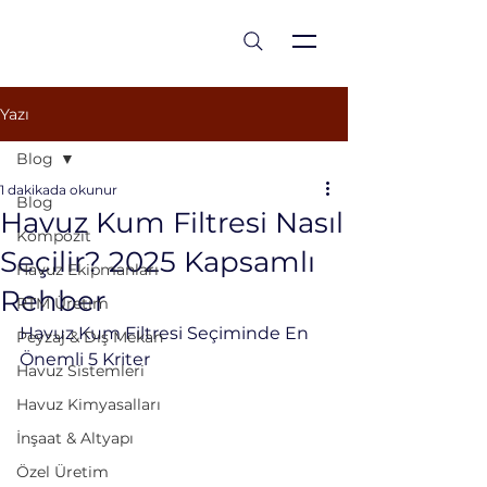
est 1986
Yazı
Blog
1 dakikada okunur
Blog
Havuz Kum Filtresi Nasıl
Kompozit
Seçilir? 2025 Kapsamlı
Havuz Ekipmanları
Rehber
RTM Üretim
Havuz Kum Filtresi Seçiminde En 
Peyzaj & Dış Mekan
Önemli 5 Kriter
Havuz Sistemleri
Havuz Kimyasalları
İnşaat & Altyapı
Özel Üretim