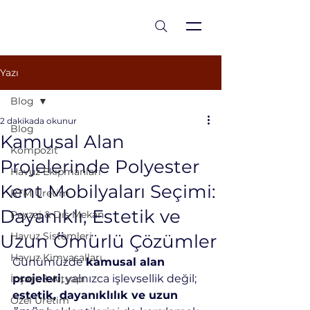
est 1986
Yazı
Blog
2 dakikada okunur
Blog
Kamusal Alan
Kompozit
Projelerinde Polyester
Havuz Ekipmanları
Kent Mobilyaları Seçimi:
RTM Üretim
Dayanıklı, Estetik ve
Peyzaj & Dış Mekan
Havuz Sistemleri
Uzun Ömürlü Çözümler
Havuz Kimyasalları
Günümüzde 
kamusal alan 
projeleri
, yalnızca işlevsellik değil; 
İnşaat & Altyapı
estetik, dayanıklılık ve uzun 
Özel Üretim