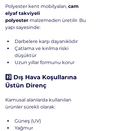
Polyester kent mobilyaları, 
cam 
elyaf takviyeli 
polyester
 malzemeden üretilir. Bu 
yapı sayesinde:
Darbelere karşı dayanıklıdır
Çatlama ve kırılma riski 
düşüktür
Uzun yıllar formunu korur
2️⃣ Dış Hava Koşullarına 
Üstün Direnç
Kamusal alanlarda kullanılan 
ürünler sürekli olarak:
Güneş (UV)
Yağmur