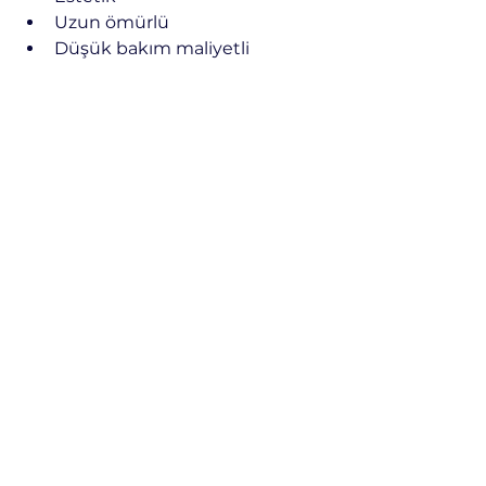
Uzun ömürlü
Düşük bakım maliyetli
Projeye özel üretilebilir
yapısıyla en doğru tercihlerden 
biridir.
Doğru tasarım ve kaliteli üretimle 
şehirlerin uzun yıllar boyunca 
güvenle kullanacağı alanlar 
oluşturulabilir.
dış mekan mobilyaları
belediye projeleri
polyester kent mobilyaları
kompozit kent mobilyaları
kent mobilyaları
kamusal alan mobilyaları
Kompozit
Peyzaj & Dış Mekan
Özel Üretim