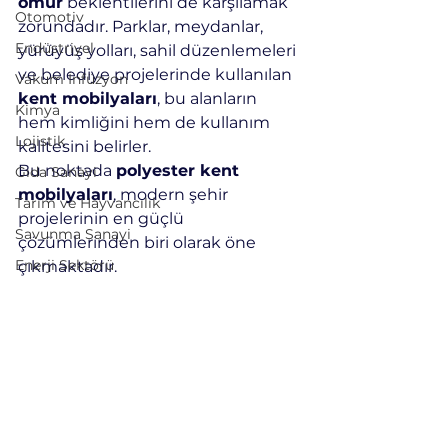
ömür
 beklentilerini de karşılamak 
Otomotiv
zorundadır. Parklar, meydanlar, 
Endüstriyel
yürüyüş yolları, sahil düzenlemeleri 
ve belediye projelerinde kullanılan 
Vakum İnfüzyon
kent mobilyaları
, bu alanların 
Kimya
hem kimliğini hem de kullanım 
Lojistik
kalitesini belirler.
Bu noktada 
polyester kent 
Gıda Sanayi
mobilyaları
, modern şehir 
Tarım ve Hayvancılık
projelerinin en güçlü 
Savunma Sanayi
çözümlerinden biri olarak öne 
Enerji Sektörü
çıkmaktadır.