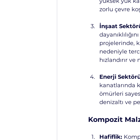
yüksek yük kap
zorlu çevre koş
İnşaat Sektör
dayanıklılığını
projelerinde, 
nedeniyle terci
hızlandırır ve 
Enerji Sektörü
kanatlarında k
ömürleri sayesi
denizaltı ve pe
Kompozit Malz
Hafiflik:
 Kompo