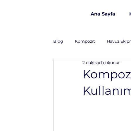
Ana Sayfa
est 1986
Blog
Kompozit
Havuz Ekip
2 dakikada okunur
Havuz Kimyasalları
İnşaat 
Kompozi
Kullanım
Lojistik
Gıda Sanayi
T