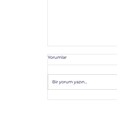
Yorumlar
Bir yorum yazın...
Kompozit Park Bankı
Üretimi | Metal ve Ahşap
Banklara Uzun Ömürlü
Alternatif