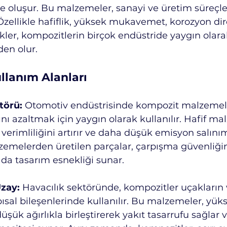
le oluşur. Bu malzemeler, sanayi ve üretim süreçl
 Özellikle hafiflik, yüksek mukavemet, korozyon dir
ikler, kompozitlerin birçok endüstride yaygın olara
den olur.
llanım Alanları
törü:
 Otomotiv endüstrisinde kompozit malzemeler
ını azaltmak için yaygın olarak kullanılır. Hafif ma
 verimliliğini artırır ve daha düşük emisyon salınım
melerden üretilen parçalar, çarpışma güvenliğini 
 da tasarım esnekliği sunar.
Uzay:
 Havacılık sektöründe, kompozitler uçakların 
pısal bileşenlerinde kullanılır. Bu malzemeler, yük
ük ağırlıkla birleştirerek yakıt tasarrufu sağlar 