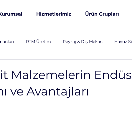
Kurumsal
Hizmetlerimiz
Ürün Grupları
manları
RTM Üretim
Peyzaj & Dış Mekan
Havuz Si
& Altyapı
Özel Üretim
Otomotiv
Endüstriyel
t Malzemelerin Endüst
ı ve Avantajları
arım ve Hayvancılık
Savunma Sanayi
Enerji Sektörü