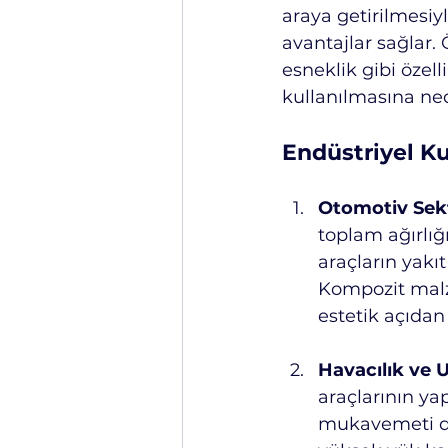
araya getirilmesiy
avantajlar sağlar.
esneklik gibi özell
kullanılmasına ne
Endüstriyel Ku
Otomotiv Sek
toplam ağırlığ
araçların yakıt
Kompozit malze
estetik açıdan
Havacılık ve 
araçlarının ya
mukavemeti düş