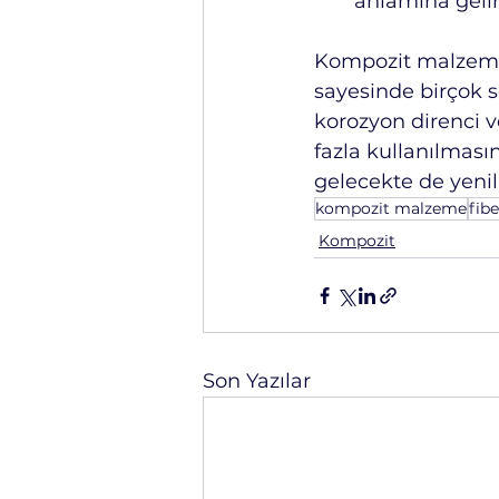
anlamına gelir
Kompozit malzemele
sayesinde birçok se
korozyon direnci v
fazla kullanılmas
gelecekte de yeni
kompozit malzeme
fib
Kompozit
Son Yazılar