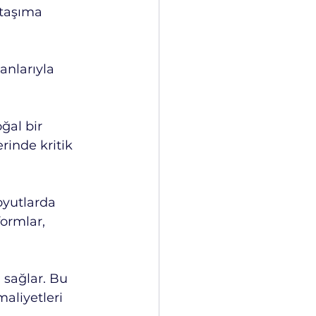
 taşıma 
nlarıyla 
ğal bir 
rinde kritik 
oyutlarda 
ormlar, 
 sağlar. Bu 
liyetleri 