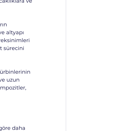
aklıklara ve 
rın 
ve altyapı 
reksinimleri 
t sürecini 
ürbinlerinin 
 ve uzun 
ompozitler, 
göre daha 