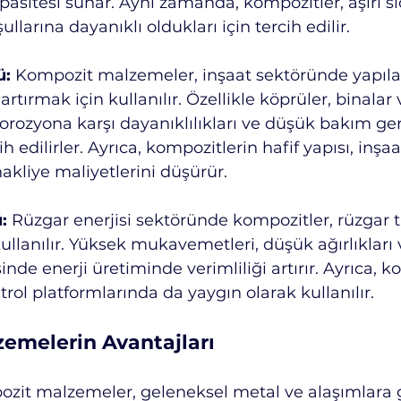
asitesi sunar. Aynı zamanda, kompozitler, aşırı sıc
ullarına dayanıklı oldukları için tercih edilir.
ü:
 Kompozit malzemeler, inşaat sektöründe yapıla
 artırmak için kullanılır. Özellikle köprüler, binalar 
korozyona karşı dayanıklılıkları ve düşük bakım ge
h edilirler. Ayrıca, kompozitlerin hafif yapısı, inşaa
nakliye maliyetlerini düşürür.
:
 Rüzgar enerjisi sektöründe kompozitler, rüzgar t
ullanılır. Yüksek mukavemetleri, düşük ağırlıkları
nde enerji üretiminde verimliliği artırır. Ayrıca, k
trol platformlarında da yaygın olarak kullanılır.
emelerin Avantajları
zit malzemeler, geleneksel metal ve alaşımlara 