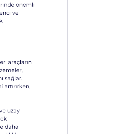
erinde önemli 
enci ve 
k 
, araçların 
lzemeler, 
ı sağlar. 
artırırken, 
ve uzay 
sek 
ve daha 