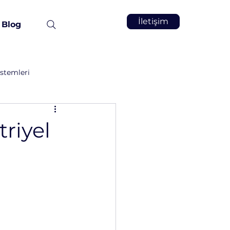
İletişim
Blog
stemleri
Vakum İnfüzyon
Kimya
riyel