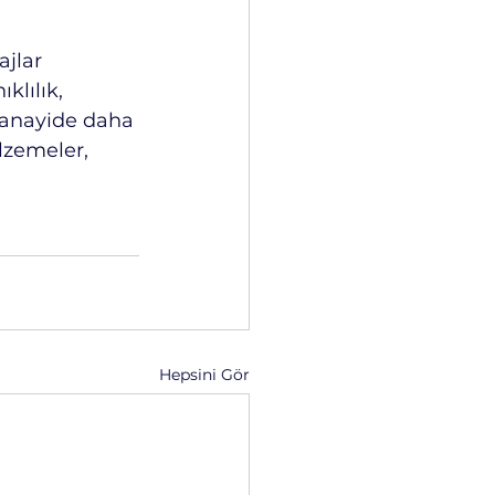
jlar 
klılık, 
 sanayide daha 
lzemeler, 
Hepsini Gör