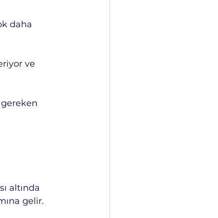
ok daha 
riyor ve 
 gereken 
ı altında 
mına gelir.