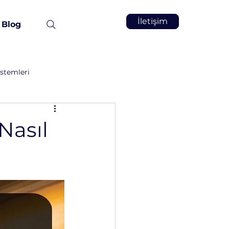
İletişim
Blog
stemleri
Vakum İnfüzyon
Kimya
Nasıl