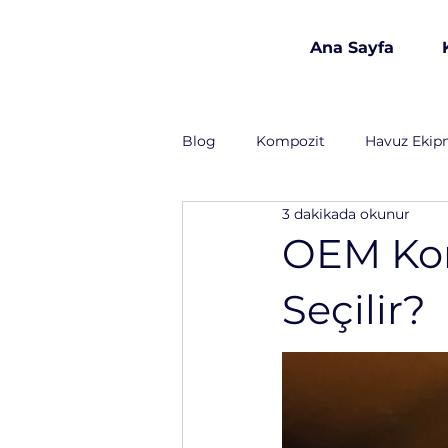
Ana Sayfa
est 1986
Blog
Kompozit
Havuz Ekip
3 dakikada okunur
Havuz Kimyasalları
İnşaat 
OEM Kom
Seçilir?
Lojistik
Gıda Sanayi
T