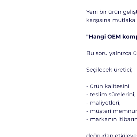
Yeni bir ürün gel
karşısına mutlaka 
"Hangi OEM kompoz
Bu soru yalnızca ür
Seçilecek üretici;
- ürün kalitesini,
- teslim sürelerini,
- maliyetleri,
- müşteri memnuni
- markanın itibarın
doğrudan etkileyeb