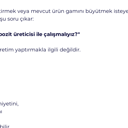
iştirmek veya mevcut ürün gamını büyütmek isteye
şu soru çıkar:
it üreticisi ile çalışmalıyız?"
etim yaptırmakla ilgili değildir.
yetini,
ı
ilir.