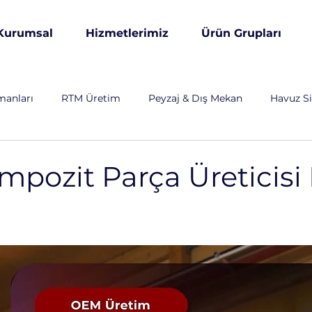
Kurumsal
Hizmetlerimiz
Ürün Grupları
manları
RTM Üretim
Peyzaj & Dış Mekan
Havuz Si
& Altyapı
Özel Üretim
Otomotiv
Endüstriyel
pozit Parça Üreticisi 
arım ve Hayvancılık
Savunma Sanayi
Enerji Sektörü