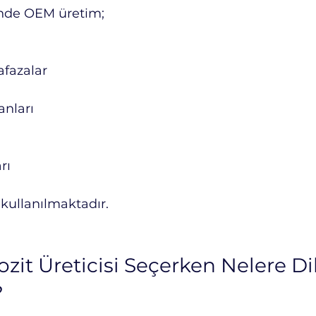
nde OEM üretim;
afazalar
anları
rı
 kullanılmaktadır.
t Üreticisi Seçerken Nelere Di
?