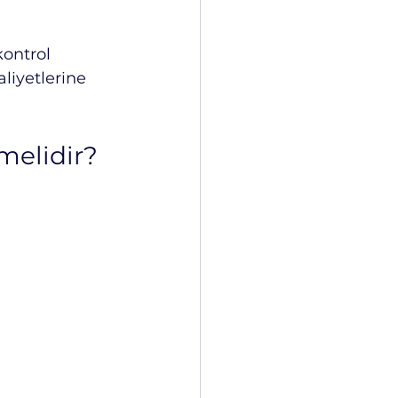
kontrol 
liyetlerine 
melidir?