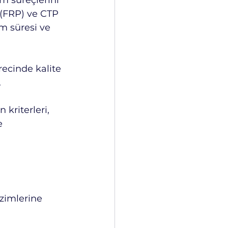
m süreçlerini 
 (FRP) ve CTP 
m süresi ve 
recinde kalite 
.
kriterleri, 
e 
zimlerine 