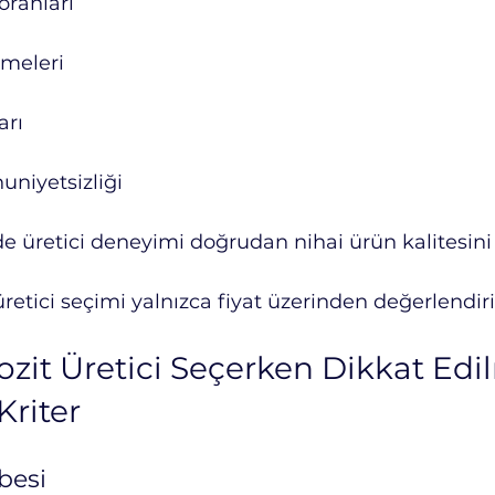
oranları
kmeleri
arı
niyetsizliği
 üretici deneyimi doğrudan nihai ürün kalitesini e
tici seçimi yalnızca fiyat üzerinden değerlendir
t Üretici Seçerken Dikkat Edil
Kriter
besi