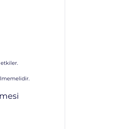
tkiler.
ilmemelidir.
mesi 