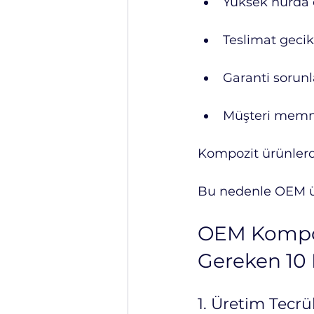
Yüksek hurda 
Teslimat geci
Garanti sorunl
Müşteri memnu
Kompozit ürünlerde
Bu nedenle OEM üre
OEM Kompozi
Gereken 10 
1. Üretim Tecrü