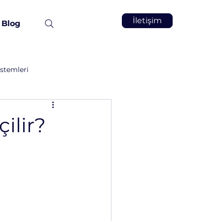
İletişim
Blog
stemleri
Vakum İnfüzyon
Kimya
ilir?