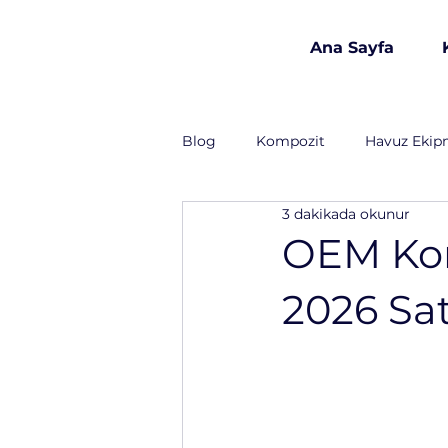
Ana Sayfa
est 1986
Blog
Kompozit
Havuz Ekip
3 dakikada okunur
Havuz Kimyasalları
İnşaat 
OEM Komp
2026 Sa
Lojistik
Gıda Sanayi
T