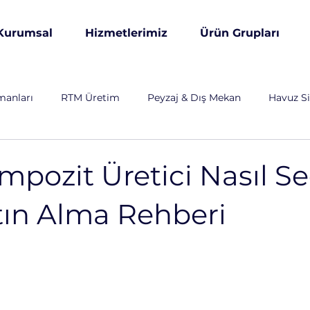
Kurumsal
Hizmetlerimiz
Ürün Grupları
manları
RTM Üretim
Peyzaj & Dış Mekan
Havuz Si
& Altyapı
Özel Üretim
Otomotiv
Endüstriyel
ozit Üretici Nasıl Seç
tın Alma Rehberi
arım ve Hayvancılık
Savunma Sanayi
Enerji Sektörü