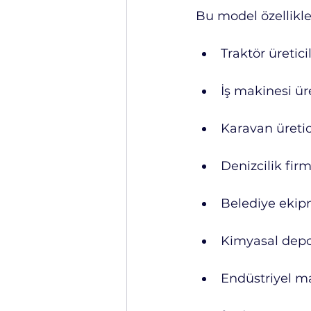
Bu model özellikle
Traktör üreticil
İş makinesi üre
Karavan üretic
Denizcilik firm
Belediye ekipm
Kimyasal depol
Endüstriyel ma