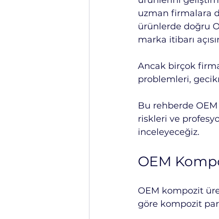
ürünlerini gelişti
uzman firmalara de
ürünlerde doğru OE
marka itibarı açıs
Ancak birçok firma 
problemleri, gecik
Bu rehberde OEM ko
riskleri ve profesy
inceleyeceğiz.
OEM Kompoz
OEM kompozit üret
göre kompozit parç