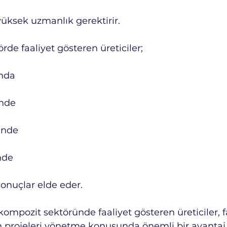
üksek uzmanlık gerektirir.
örde faaliyet gösteren üreticiler;
ında
inde
inde
nde
sonuçlar elde eder.
kompozit sektöründe faaliyet gösteren üreticiler, fa
n projeleri yönetme konusunda önemli bir avantaj