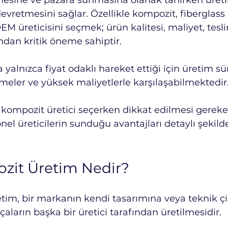
rmesine ve pazara sunmasına olanak tanırken üreti
vretmesini sağlar. Özellikle kompozit, fiberglass
M üreticisini seçmek; ürün kalitesi, maliyet, tesli
ından kritik öneme sahiptir.
yalnızca fiyat odaklı hareket ettiği için üretim sü
meler ve yüksek maliyetlerle karşılaşabilmektedir
mpozit üretici seçerken dikkat edilmesi gereken 
onel üreticilerin sunduğu avantajları detaylı şekild
it Üretim Nedir?
im, bir markanın kendi tasarımına veya teknik çi
aların başka bir üretici tarafından üretilmesidir.