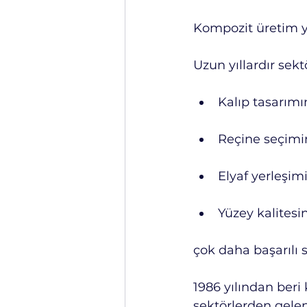
Kompozit üretim y
Uzun yıllardır sekt
Kalıp tasarım
Reçine seçim
Elyaf yerleşim
Yüzey kalitesi
çok daha başarılı 
1986 yılından beri 
sektörlerden gele