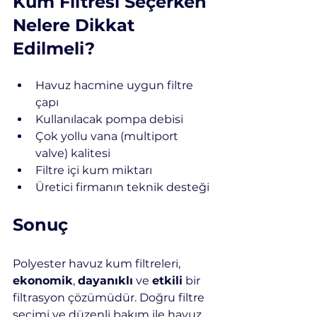
Kum Filtresi Seçerken 
Nelere Dikkat 
Edilmeli?
Havuz hacmine uygun filtre 
çapı
Kullanılacak pompa debisi
Çok yollu vana (multiport 
valve) kalitesi
Filtre içi kum miktarı
Üretici firmanın teknik desteği
Sonuç
Polyester havuz kum filtreleri, 
ekonomik
, 
dayanıklı
 ve 
etkili
 bir 
filtrasyon çözümüdür. Doğru filtre 
seçimi ve düzenli bakım ile havuz 