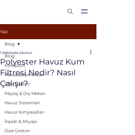
est 1986
Yazı
Blog
1 dakikada okunur
Blog
Polyester Havuz Kum
Kompozit
Filtresi Nedir? Nasıl
Havuz Ekipmanları
Çalışır?
RTM Üretim
Peyzaj & Dış Mekan
Havuz Sistemleri
Havuz Kimyasalları
İnşaat & Altyapı
Özel Üretim