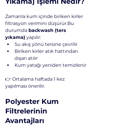
Yıkama) İşlemi Nedir?
Zamanla kum içinde biriken kirler 
filtrasyon verimini düşürür.Bu 
durumda 
backwash (ters 
yıkama)
 yapılır:
Su akış yönü tersine çevrilir
Biriken kirler atık hattından 
dışarı atılır
Kum yatağı yeniden temizlenir
👉 Ortalama haftada 1 kez 
yapılması önerilir.
Polyester Kum 
Filtrelerinin 
Avantajları