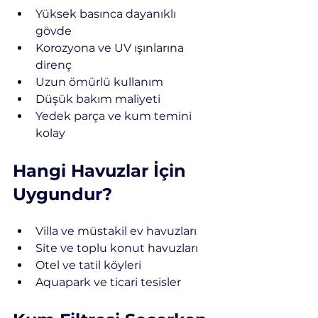
Yüksek basınca dayanıklı 
gövde
Korozyona ve UV ışınlarına 
direnç
Uzun ömürlü kullanım
Düşük bakım maliyeti
Yedek parça ve kum temini 
kolay
Hangi Havuzlar İçin 
Uygundur?
Villa ve müstakil ev havuzları
Site ve toplu konut havuzları
Otel ve tatil köyleri
Aquapark ve ticari tesisler