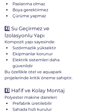
Paslanma olmaz
Boya gerektirmez
Çürüme yapmaz
2️⃣ Su Geçirmez ve 
İzolasyonlu Yapı
Kompozit yapı sayesinde:
Sızdırmazlık yüksektir
Ekipmanlar korunur
Elektrik sistemleri daha 
güvenlidir
Bu özellikle otel ve aquapark 
projelerinde kritik öneme sahiptir.
3️⃣ Hafif ve Kolay Montaj
Polyester makine daireleri:
Prefabrik üretilebilir
Sahada hızlı kurulur