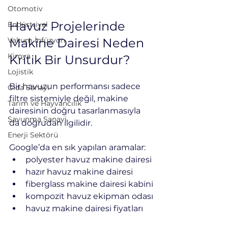
Otomotiv
Havuz Projelerinde 
Endüstriyel
Makine Dairesi Neden 
Vakum İnfüzyon
Kimya
Kritik Bir Unsurdur?
Lojistik
Bir havuzun performansı sadece 
Gıda Sanayi
filtre sistemiyle değil, makine 
Tarım ve Hayvancılık
dairesinin doğru tasarlanmasıyla 
Savunma Sanayi
da doğrudan ilgilidir.
Enerji Sektörü
Google’da en sık yapılan aramalar:
polyester havuz makine dairesi
hazır havuz makine dairesi
fiberglass makine dairesi kabini
kompozit havuz ekipman odası
havuz makine dairesi fiyatları