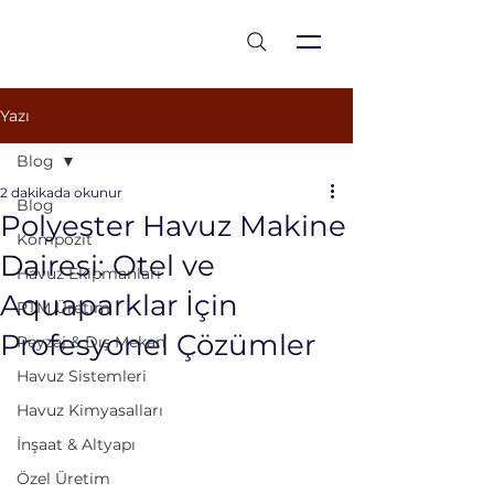
est 1986
Yazı
Blog
2 dakikada okunur
Blog
Polyester Havuz Makine
Kompozit
Dairesi: Otel ve
Havuz Ekipmanları
Aquaparklar İçin
RTM Üretim
Profesyonel Çözümler
Peyzaj & Dış Mekan
Havuz Sistemleri
Havuz Kimyasalları
İnşaat & Altyapı
Özel Üretim