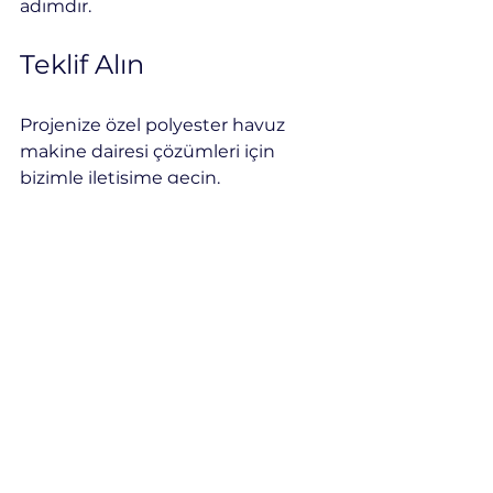
adımdır.
Teklif Alın
Projenize özel polyester havuz 
makine dairesi çözümleri için 
bizimle iletişime geçin.
polyester havuz makine dairesi
fiberglass makine dairesi
kompozit makine dairesi
havuz makine dairesi
havuz ekipman odası
aquapark makine dairesi
hazır havuz makine dairesi
polyester havuz ekipman kabini
Kompozit
Havuz Ekipmanları
Havuz Sistemleri