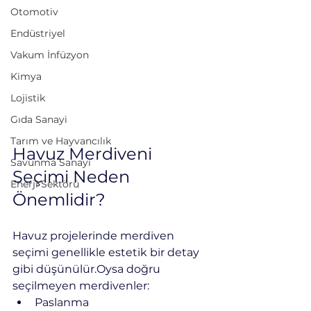
Otomotiv
Endüstriyel
Vakum İnfüzyon
Kimya
Lojistik
Gıda Sanayi
Tarım ve Hayvancılık
Havuz Merdiveni 
Savunma Sanayi
Seçimi Neden 
Enerji Sektörü
Önemlidir?
Havuz projelerinde merdiven 
seçimi genellikle estetik bir detay 
gibi düşünülür.Oysa doğru 
seçilmeyen merdivenler:
Paslanma