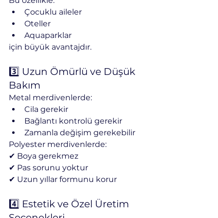
Bu özellikle:
Çocuklu aileler
Oteller
Aquaparklar
için büyük avantajdır.
3️⃣ Uzun Ömürlü ve Düşük 
Bakım
Metal merdivenlerde:
Cila gerekir
Bağlantı kontrolü gerekir
Zamanla değişim gerekebilir
Polyester merdivenlerde:
✔ Boya gerekmez
✔ Pas sorunu yoktur
✔ Uzun yıllar formunu korur
4️⃣ Estetik ve Özel Üretim 
Seçenekleri