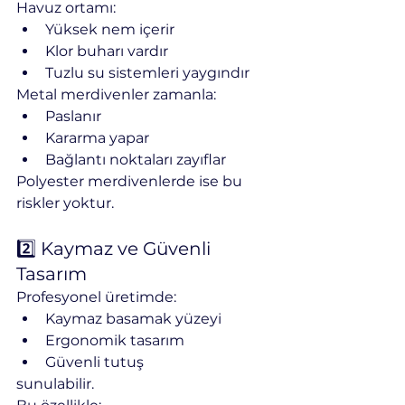
Havuz ortamı:
Yüksek nem içerir
Klor buharı vardır
Tuzlu su sistemleri yaygındır
Metal merdivenler zamanla:
Paslanır
Kararma yapar
Bağlantı noktaları zayıflar
Polyester merdivenlerde ise bu 
riskler yoktur.
2️⃣ Kaymaz ve Güvenli 
Tasarım
Profesyonel üretimde:
Kaymaz basamak yüzeyi
Ergonomik tasarım
Güvenli tutuş
sunulabilir.