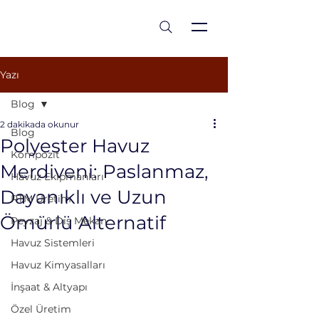
est 1986
Yazı
Blog
2 dakikada okunur
Blog
Polyester Havuz
Kompozit
Merdiveni: Paslanmaz,
Havuz Ekipmanları
Dayanıklı ve Uzun
RTM Üretim
Ömürlü Alternatif
Peyzaj & Dış Mekan
Havuz Sistemleri
Havuz Kimyasalları
İnşaat & Altyapı
Özel Üretim