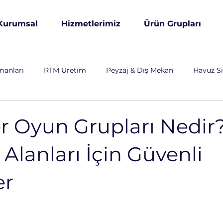
Kurumsal
Hizmetlerimiz
Ürün Grupları
manları
RTM Üretim
Peyzaj & Dış Mekan
Havuz Si
& Altyapı
Özel Üretim
Otomotiv
Endüstriyel
r Oyun Grupları Nedir
Alanları İçin Güvenli
arım ve Hayvancılık
Savunma Sanayi
Enerji Sektörü
er