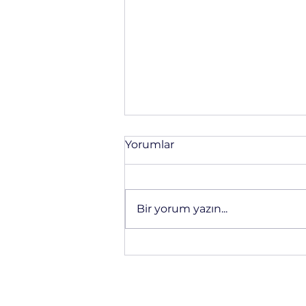
Yorumlar
Bir yorum yazın...
Kompozit Park Bankı
Üretimi | Metal ve Ahşap
Banklara Uzun Ömürlü
Alternatif