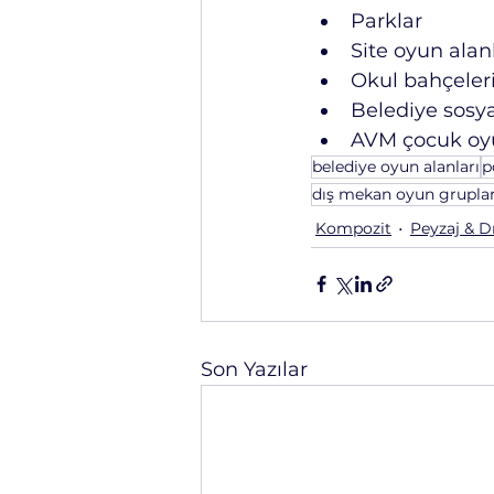
Parklar
Site oyun alanl
Okul bahçeler
Belediye sosya
AVM çocuk oyu
belediye oyun alanları
p
dış mekan oyun gruplar
Kompozit
Peyzaj & D
Son Yazılar