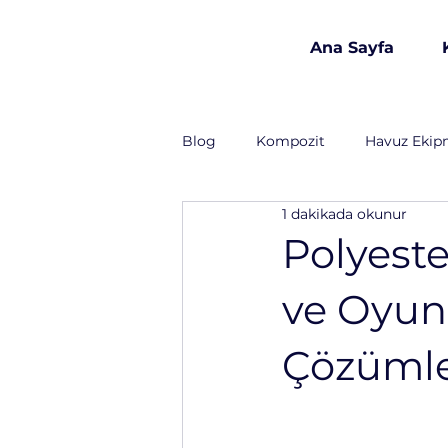
Ana Sayfa
est 1986
Blog
Kompozit
Havuz Ekip
1 dakikada okunur
Havuz Kimyasalları
İnşaat 
Polyeste
ve Oyun 
Lojistik
Gıda Sanayi
T
Çözüml