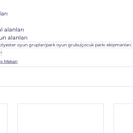
arı
i
l alanları
n alanları
olyester oyun grupları
park oyun grubu
çocuk parkı ekipmanları
ı
ış Mekan