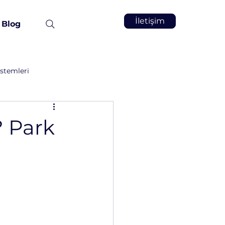
İletişim
Blog
stemleri
Vakum İnfüzyon
Kimya
? Park