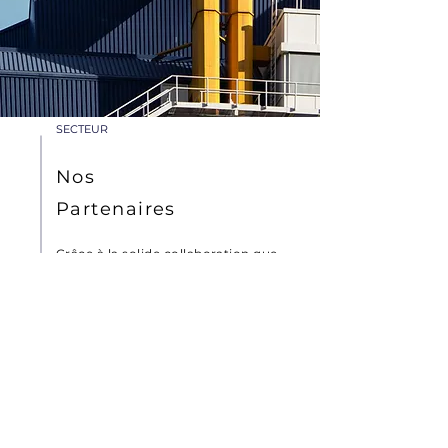
SECTEUR
Nos
Partenaires
Grâce à la solide collaboration que
nous établissons avec nos clients,
nous comprenons en profondeur
leurs besoins et obtenons des
résultats qui dépassent leurs
attentes.