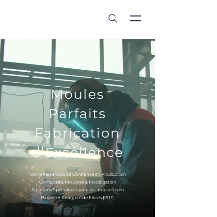
est 1986
Moules
Parfaits
Fabrication
d’Excellence
Votre Partenaire de Confiance en Production
Composite, Moulage & Modélisation
Solutions Spécialisées pour les Industries en
Polyester Renforcé de Fibres (PRF)