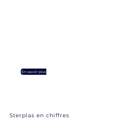
d’expertise sectorielle
Une équipe d’ingénieurs et de
techniciens expérimentés
Ligne de production flexible —
adaptation aux projets
spécifiques
Contrôle qualité & approche
de production durable
Livraison ponctuelle et
satisfaction client
En savoir plus
Sterplas en chiffres