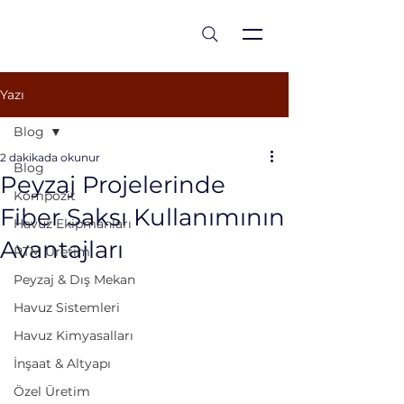
est 1986
Yazı
Blog
2 dakikada okunur
Blog
Peyzaj Projelerinde
Kompozit
Fiber Saksı Kullanımının
Havuz Ekipmanları
Avantajları
RTM Üretim
Peyzaj & Dış Mekan
Havuz Sistemleri
Havuz Kimyasalları
İnşaat & Altyapı
Özel Üretim