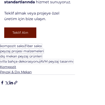
standartlarında
 hizmet sunuyoruz.
Teklif almak veya projeye özel 
üretim için bize ulaşın.
Teklif Alın
kompozit saksı
fiber saksı
peyzaj projesi malzemeleri
dış mekan peyzaj ürünleri
villa bahçe dekorasyonu
AVM peyzaj tasarımı
Kompozit
Peyzaj & Dış Mekan
Hepsini Gör
Son Yazılar