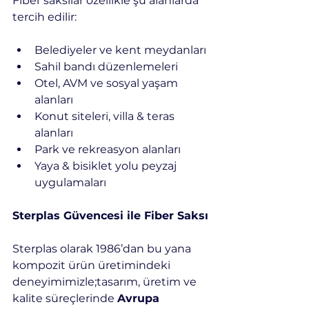
Fiber saksılar özellikle şu alanlarda 
tercih edilir:
Belediyeler ve kent meydanları
Sahil bandı düzenlemeleri
Otel, AVM ve sosyal yaşam 
alanları
Konut siteleri, villa & teras 
alanları
Park ve rekreasyon alanları
Yaya & bisiklet yolu peyzaj 
uygulamaları
Sterplas Güvencesi ile Fiber Saksı
Sterplas olarak 1986’dan bu yana 
kompozit ürün üretimindeki 
deneyimimizle;tasarım, üretim ve 
kalite süreçlerinde 
Avrupa 