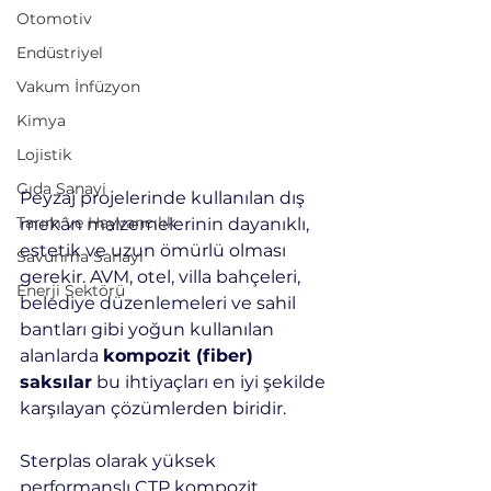
Otomotiv
Endüstriyel
Vakum İnfüzyon
Kimya
Lojistik
Gıda Sanayi
Peyzaj projelerinde kullanılan dış 
Tarım ve Hayvancılık
mekân malzemelerinin dayanıklı, 
estetik ve uzun ömürlü olması 
Savunma Sanayi
gerekir. AVM, otel, villa bahçeleri, 
Enerji Sektörü
belediye düzenlemeleri ve sahil 
bantları gibi yoğun kullanılan 
alanlarda 
kompozit (fiber) 
saksılar
 bu ihtiyaçları en iyi şekilde 
karşılayan çözümlerden biridir.
Sterplas olarak yüksek 
performanslı CTP kompozit 