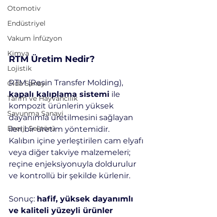
Otomotiv
Endüstriyel
Vakum İnfüzyon
Kimya
RTM Üretim Nedir?
Lojistik
RTM (Resin Transfer Molding), 
Gıda Sanayi
kapalı kalıplama sistemi
 ile 
Tarım ve Hayvancılık
kompozit ürünlerin yüksek 
Savunma Sanayi
dayanımla üretilmesini sağlayan 
Enerji Sektörü
ileri bir üretim yöntemidir.
Kalıbın içine yerleştirilen cam elyafı 
veya diğer takviye malzemeleri; 
reçine enjeksiyonuyla doldurulur 
ve kontrollü bir şekilde kürlenir.
Sonuç: 
hafif, yüksek dayanımlı 
ve kaliteli yüzeyli ürünler