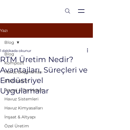
est 1986
Yazı
Blog
1 dakikada okunur
Blog
RTM Üretim Nedir?
Kompozit
Avantajları, Süreçleri ve
Havuz Ekipmanları
Endüstriyel
RTM Üretim
Uygulamalar
Peyzaj & Dış Mekan
Havuz Sistemleri
Havuz Kimyasalları
İnşaat & Altyapı
Özel Üretim