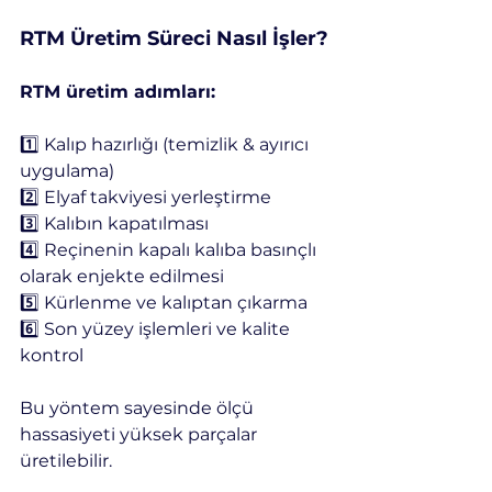
RTM Üretim Süreci Nasıl İşler?
RTM üretim adımları:
1️⃣ Kalıp hazırlığı (temizlik & ayırıcı 
uygulama)
2️⃣ Elyaf takviyesi yerleştirme
3️⃣ Kalıbın kapatılması
4️⃣ Reçinenin kapalı kalıba basınçlı 
olarak enjekte edilmesi
5️⃣ Kürlenme ve kalıptan çıkarma
6️⃣ Son yüzey işlemleri ve kalite 
kontrol
Bu yöntem sayesinde ölçü 
hassasiyeti yüksek parçalar 
üretilebilir.