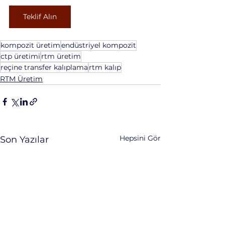
Teklif Alın
kompozit üretim
endüstriyel kompozit
ctp üretimi
rtm üretim
reçine transfer kalıplama
rtm kalıp
RTM Üretim
Hepsini Gör
Son Yazılar